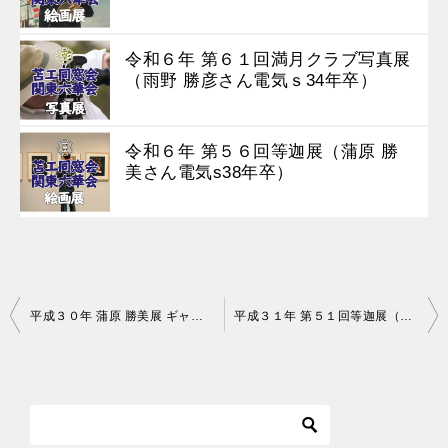
令和６年 第６１回満月クラブ写真展
（雨野 勝彦さん電気ｓ34年卒）
令和６年 第５６回等迦展（蒲原 勝
美さん電気s38年卒）
投
平成３０年 蒲原 勝美展 ギャラリー暁（電気s38年卒）
平成３１年 第５１回等迦展（蒲原 勝美さん電気s38年卒）
稿
ナ
ビ
ゲ