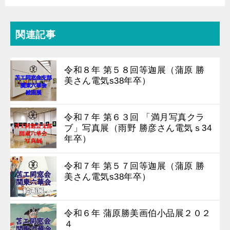
関連記事
令和８年 第５８回等迦展（蒲原 勝
美さん電気s38年卒）
令和７年 第６３回 「満月写真クラ
ブ」写真展（雨野 勝彦さん電気ｓ34
年卒）
令和７年 第５７回等迦展（蒲原 勝
美さん電気s38年卒）
令和６年 蒲原勝美画伯小品展２０２
４