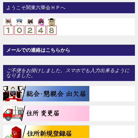
ー
ようこそ関東六華会ＨＰへ
シ
ョ
ン
メールでの連絡はこちらから
ご不便をお掛けしました。スマホでも入力出来るように
なりました。