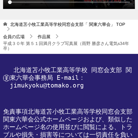
北海道苫小牧工業高等学校同窓会支部「 関東六華会」
TOP
会員の広場
作品展
平成３０年 第５１回満月クラブ写真展（雨野 勝彦さん電気s34年
卒）
 北海道苫小牧工業高等学校
 同窓会支部 関
東六華会事務局
 E-mail：
jimukyoku@tomako.org
免責事項
北海道苫小牧工業高等学校同窓会支部 
関東六華会公式ホームページおよび、類似した
ホームページ名の使用並びに閲覧による、トラ
ブルや損失・損害等については一切責任を負い