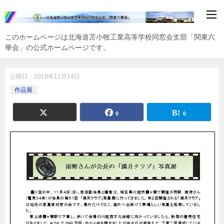
このホームページは北海道苫小牧工業高等学校同窓会支部「関東六
華会」の公式ホームページです。
公開日：
2018年11月14日
作品展
0
0