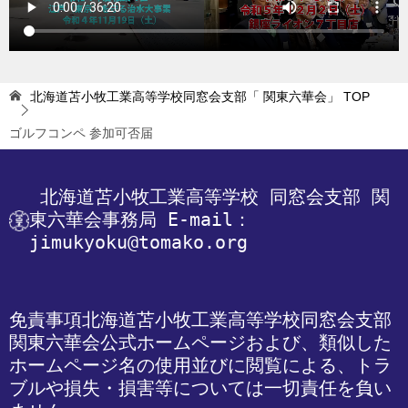
北海道苫小牧工業高等学校同窓会支部「 関東六華会」
TOP
ゴルフコンペ 参加可否届
 北海道苫小牧工業高等学校
 同窓会支部 関
東六華会事務局
 E-mail：
jimukyoku@tomako.org
免責事項
北海道苫小牧工業高等学校同窓会支部 
関東六華会公式ホームページおよび、類似した
ホームページ名の使用並びに閲覧による、トラ
ブルや損失・損害等については一切責任を負い