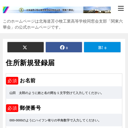
このホームページは北海道苫小牧工業高等学校同窓会支部「関東六
華会」の公式ホームページです。
0
0
住所新規登録届
お名前
必須
郵便番号
必須