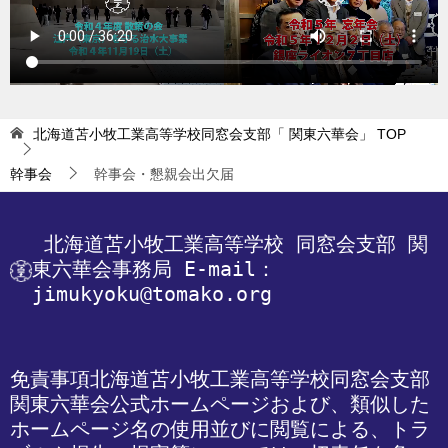
北海道苫小牧工業高等学校同窓会支部「 関東六華会」
TOP
幹事会
幹事会・懇親会出欠届
 北海道苫小牧工業高等学校
 同窓会支部 関
東六華会事務局
 E-mail：
jimukyoku@tomako.org
免責事項
北海道苫小牧工業高等学校同窓会支部 
関東六華会公式ホームページおよび、類似した
ホームページ名の使用並びに閲覧による、トラ