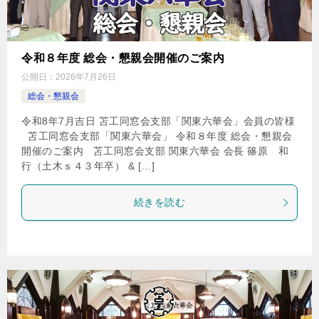
令和８年度 総会・懇親会開催のご案内
公開日：
2026年7月26日
総会・懇親会
令和8年7月吉日 苫工同窓会支部「関東六華会」会員の皆様
苫工同窓会支部「関東六華会」 令和８年度 総会・懇親会
開催のご案内 苫工同窓会支部 関東六華会 会長 篠原 和
行（土木ｓ４３年卒） & […]
続きを読む