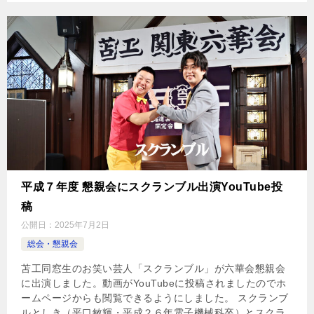
平成７年度 懇親会にスクランブル出演YouTube投
稿
公開日：
2025年7月2日
総会・懇親会
苫工同窓生のお笑い芸人「スクランブル」が六華会懇親会
に出演しました。動画がYouTubeに投稿されましたのでホ
ームページからも閲覧できるようにしました。 スクランブ
ルとしき（平口敏輝・平成２６年電子機械科卒）とスクラ