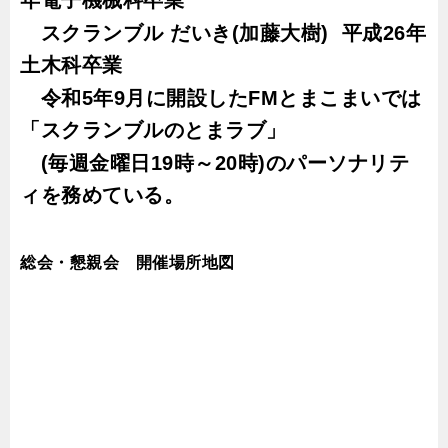
年電子機械科卒業
スクランブル
だいき
(
加藤大樹
)
平成
26
年
土木科卒業
令和
5
年
9
月に開設した
FM
とまこまいでは
「スクランブルのとまラブ」
(
毎週金曜日
19
時～
20
時
)
のパーソナリテ
ィを務めている。
総会・懇親会 開催場所地図