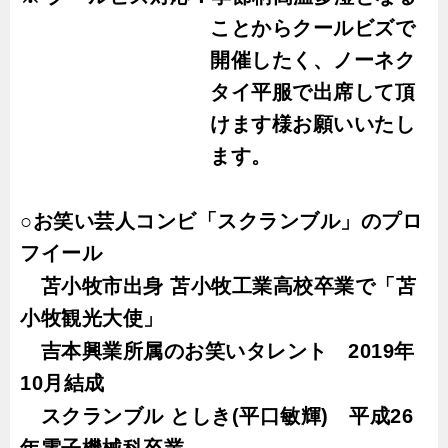
ことからクールビズで
開催したく、ノーネク
タイ平服で出席して頂
けます様お願いいたし
ます。
○お笑い芸人コンビ「スクランブル」のプロ
フイール
苫小牧市出身
苫小牧工業高校卒業で「苫
小牧観光大使」
吉本興業所属のお笑いタレント
2019
年
10
月結成
スクランブル
としき
(
平口敏輝
)
平成
26