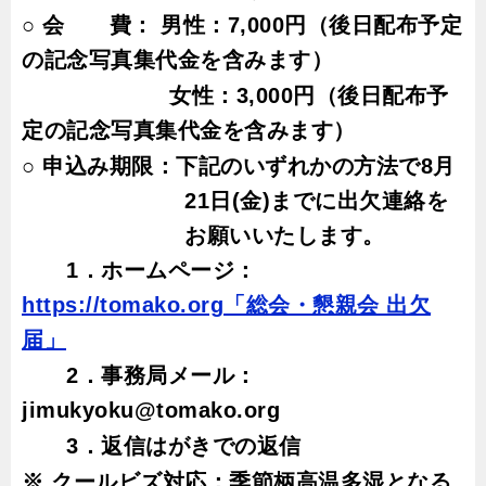
○ 会 費： 男性：7,
000
円
（後日配布予定
の記念写真集代金を含みます）
女性：3,
000
円（後日配布予
定の記念写真集代金を含みます）
○
申込み期限：下記のいずれかの方法で8月
21日
(
金
)
までに出欠連絡を
お願いいたします。
1
．ホ
ームページ：
https://tomako.org
「総会・懇親会 出欠
届」
2
．事務局メール：
jimukyoku@tomako.org
3
．返信はがきでの返信
※ クールビズ対応：季節柄高温多湿となる