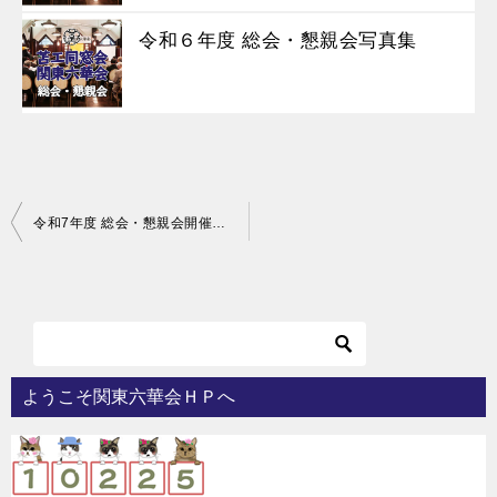
令和６年度 総会・懇親会写真集
投
令和7年度 総会・懇親会開催報告
稿
ナ
ビ
ゲ
ー
ようこそ関東六華会ＨＰへ
シ
ョ