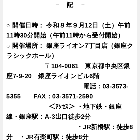
－ 記 －
○
開催日時： 令和８年９月12日（土）午前
11
時
30
分開始（午前
11
時から受付開始）
○
開催場所： 銀座ライオン
7
丁目店（銀座ク
ラシックホール）
〒
104-0061
東京都中央区銀
座
7-9-20
銀座ライオンビル
6
階
電
話：
03-3573-
5355
FAX
：
03-3571-2590
＜
ｱｸｾｽ＞
・地下鉄・銀座
線・銀座駅：
A-3
出口徒歩
2
分
・
JR
新橋駅：徒歩
8
分 ・
JR
有楽町駅：徒歩
8
分