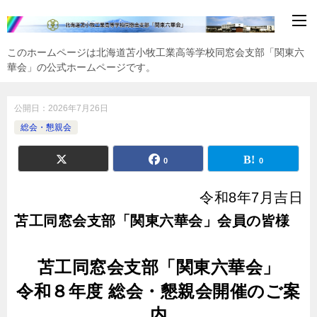
このホームページは北海道苫小牧工業高等学校同窓会支部「関東六
華会」の公式ホームページです。
公開日：
2026年7月26日
総会・懇親会
0
0
令和8年7月吉日
苫工同窓会支部「関東六華会」会員の皆様
苫工同窓会支部「関東六華会」
令和８年度
総会・懇親会開催のご案
内