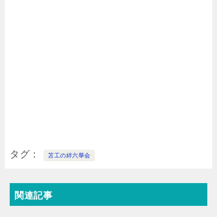
タグ
苫工の絆六華会
関連記事