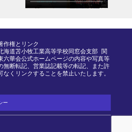
著作権とリンク

北海道苫小牧工業高等学校同窓会支部 関
東六華会公式ホームページの内容や写真等
の無断転記、営業誌記載等の転記、また許
可なくリンクすることを禁止いたします。
シー