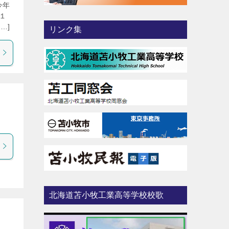
今年
１
…]
リンク集
北海道苫小牧工業高等学校校歌