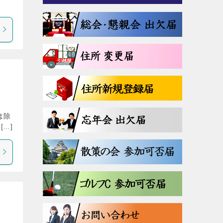
は除
…]