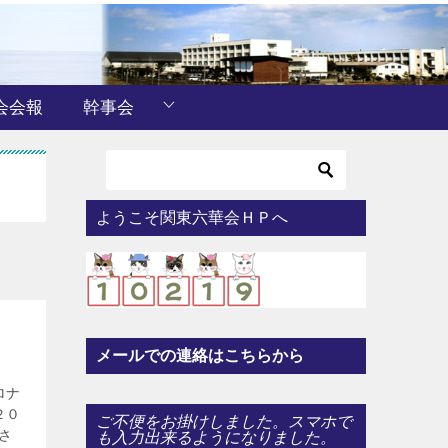
会会報
幹事会
ようこそ関東六華会ＨＰへ
メールでの連絡はこちらから
ロナ
２０
ご不便をお掛けしました。スマホで
さ
も入力出来るようになりました。