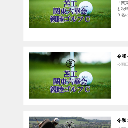
「関
も秋
３名
令和
公開
令和