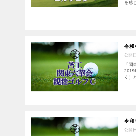
を感じ
令和
公開
「関
201
く）と
令和
公開