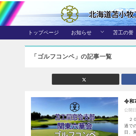
トップページ
お知らせ
苫工の誉
「ゴルフコンペ」の記事一覧
令和
公開
２０
過で
日、