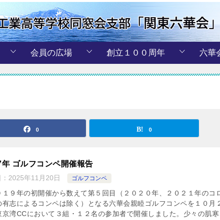
会員の広場
創立１００周年
六華
0
0
7年 ゴルフコンペ開催報告
日：
2025年11月20日
ゴルフコンペ
１９年の初開催から数えて第５回目（２０２０年、２０２１年のコ
の有志によるコンペは除く）となる六華会親睦ゴルフコンペを１０月
東京湾CCにおいて３組・１２名の参加者で開催しました。少々の肌寒