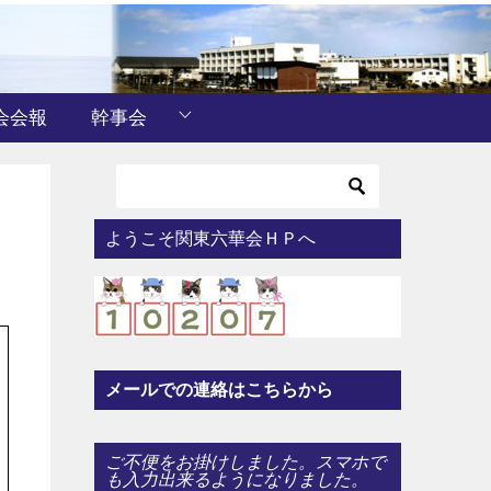
会会報
幹事会
ようこそ関東六華会ＨＰへ
メールでの連絡はこちらから
ご不便をお掛けしました。スマホで
も入力出来るようになりました。