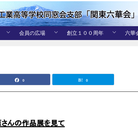
会員の広場
創立１００周年
六華
0
0