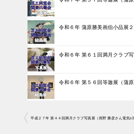
令和６年 蒲原勝美画伯小品展
令和６年 第６１回満月クラブ写
令和６年 第５６回等迦展（蒲原
投
平成２７年 第４４回満月クラブ写真展（雨野 勝彦さん電気s3
稿