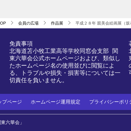
OP
会員の広場
作品展
平成２８年 親美会絵画展（坂本
免責事項
北海道苫小牧工業高等学校同窓会支部 関
東六華会公式ホームページおよび、類似し
たホームページ名の使用並びに閲覧によ
る、トラブルや損失・損害等については一
切責任を負いません。
ップページ
ホームページ運用規定
プライバシーポリ
関東六華会」