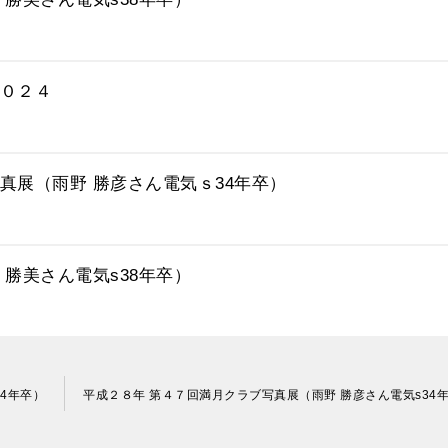
２０２４
真展（雨野 勝彦さん電気ｓ34年卒）
 勝美さん電気s38年卒）
4年卒）
平成２８年 第４７回満月クラブ写真展（雨野 勝彦さん電気s34