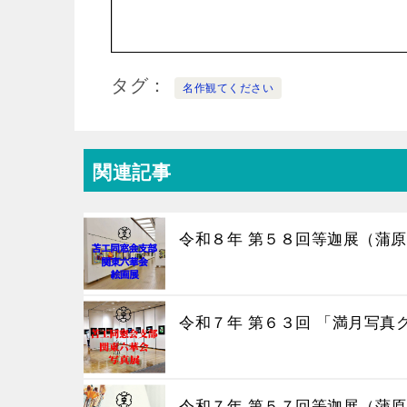
タグ
名作観てください
関連記事
令和８年 第５８回等迦展（蒲原
令和７年 第６３回 「満月写真
令和７年 第５７回等迦展（蒲原