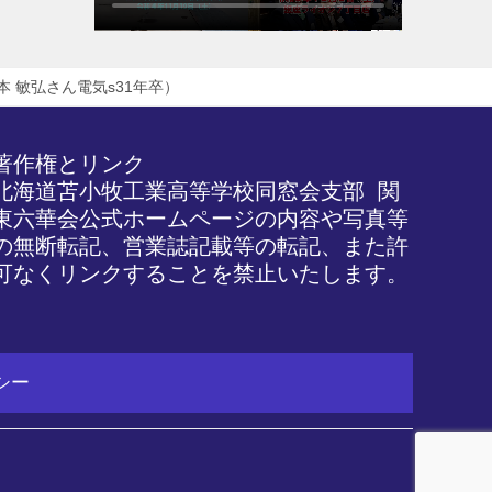
 敏弘さん電気s31年卒）
著作権とリンク

北海道苫小牧工業高等学校同窓会支部 関
東六華会公式ホームページの内容や写真等
の無断転記、営業誌記載等の転記、また許
可なくリンクすることを禁止いたします。
シー