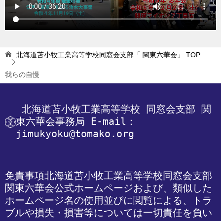
北海道苫小牧工業高等学校同窓会支部「 関東六華会」
TOP
我らの自慢
 北海道苫小牧工業高等学校
 同窓会支部 関
東六華会事務局
 E-mail：
jimukyoku@tomako.org
免責事項
北海道苫小牧工業高等学校同窓会支部 
関東六華会公式ホームページおよび、類似した
ホームページ名の使用並びに閲覧による、トラ
ブルや損失・損害等については一切責任を負い