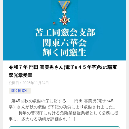
令和７年 門田 喜美男さん(電子s４５年卒)秋の瑞宝
双光章受章
公開日：
2025年11月24日
輝く同窓生
第45回秋の叙勲の栄に浴する 門田 喜美男(電子s45
卒）さんが秋の叙勲で下記の功労により叙勲されました。
長年の警視庁における危険業務従業者として公務に従
事し、多大なる功績が評価され […]