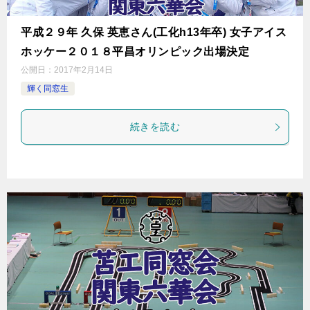
平成２９年 久保 英恵さん(工化h13年卒) 女子アイス
ホッケー２０１８平昌オリンピック出場決定
公開日：
2017年2月14日
輝く同窓生
続きを読む