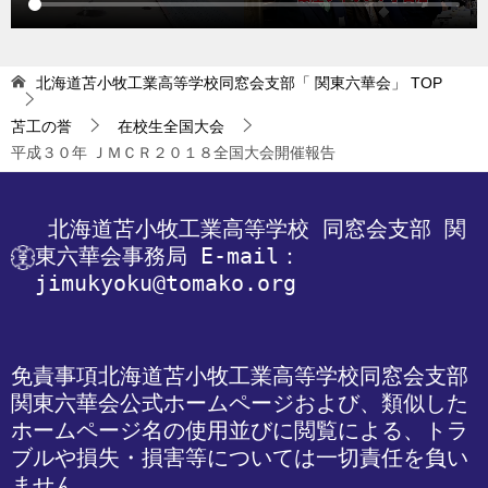
北海道苫小牧工業高等学校同窓会支部「 関東六華会」
TOP
苫工の誉
在校生全国大会
平成３０年 ＪＭＣＲ２０１８全国大会開催報告
 北海道苫小牧工業高等学校
 同窓会支部 関
東六華会事務局
 E-mail：
jimukyoku@tomako.org
免責事項
北海道苫小牧工業高等学校同窓会支部 
関東六華会公式ホームページおよび、類似した
ホームページ名の使用並びに閲覧による、トラ
ブルや損失・損害等については一切責任を負い
ません。