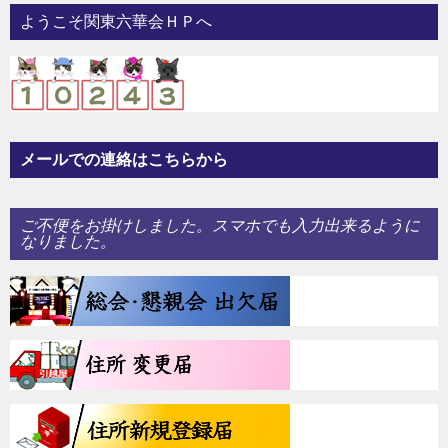
ー
ようこそ関東六華会ＨＰへ
シ
ョ
ン
メールでの連絡はこちらから
ご不便をお掛けしました。スマホでも入力出来るように
なりました。