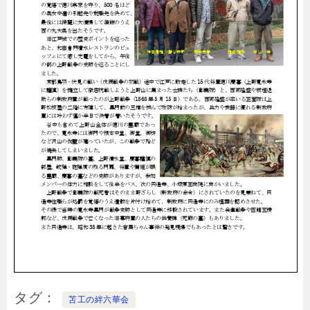
タグ
苫工の絆六華会