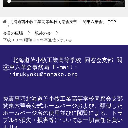
北海道苫小牧工業高等学校同窓会支部「 関東六華会」
TOP
会員の広場
親睦の会
平成３０年 昭和３８年卒通信クラス会
 北海道苫小牧工業高等学校
 同窓会支部 関
東六華会事務局
 E-mail：
jimukyoku@tomako.org
免責事項
北海道苫小牧工業高等学校同窓会支部 
関東六華会公式ホームページおよび、類似した
ホームページ名の使用並びに閲覧による、トラ
ブルや損失・損害等については一切責任を負い
ません。