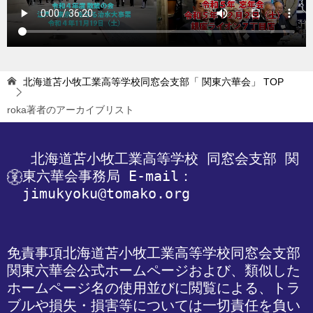
北海道苫小牧工業高等学校同窓会支部「 関東六華会」
TOP
roka著者のアーカイブリスト
 北海道苫小牧工業高等学校
 同窓会支部 関
東六華会事務局
 E-mail：
jimukyoku@tomako.org
免責事項
北海道苫小牧工業高等学校同窓会支部 
関東六華会公式ホームページおよび、類似した
ホームページ名の使用並びに閲覧による、トラ
ブルや損失・損害等については一切責任を負い