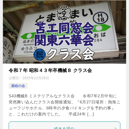
令和７年 昭和４３年卒機械Ｂ クラス会
公開日：
2025年12月28日
親睦の会
S43機械B ミステリアルなクラス会 令和7年2月中旬に
突然舞い込んだクラス会開催通知、『6月27日場所：熱海ニ
ューフジヤホテル、6時半の夕食バイキングを予約の事』
と、これだけの案内でした。 平成24年 […]
続きを読む