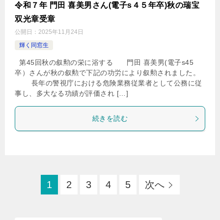
令和７年 門田 喜美男さん(電子s４５年卒)秋の瑞宝
双光章受章
公開日：
2025年11月24日
輝く同窓生
第45回秋の叙勲の栄に浴する 門田 喜美男(電子s45
卒）さんが秋の叙勲で下記の功労により叙勲されました。
長年の警視庁における危険業務従業者として公務に従
事し、多大なる功績が評価され […]
続きを読む
1
2
3
4
5
次へ