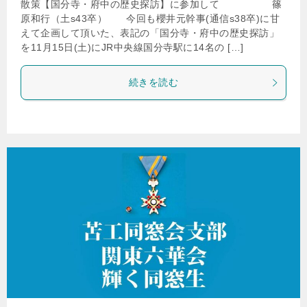
散策【国分寺・府中の歴史探訪】に参加して 篠
原和行（土s43卒） 今回も櫻井元幹事(通信s38卒)に甘
えて企画して頂いた、表記の「国分寺・府中の歴史探訪」
を11月15日(土)にJR中央線国分寺駅に14名の […]
続きを読む