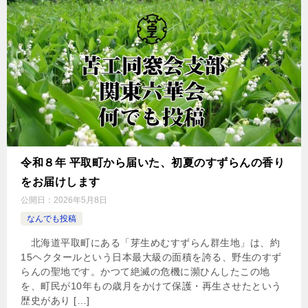
令和８年 平取町から届いた、初夏のすずらんの香り
をお届けします
公開日：
2026年5月8日
なんでも投稿
北海道平取町にある「芽生めむすずらん群生地」は、約
15ヘクタールという日本最大級の面積を誇る、野生のすず
らんの聖地です。かつて絶滅の危機に瀕ひんしたこの地
を、町民が10年もの歳月をかけて保護・再生させたという
歴史があり […]