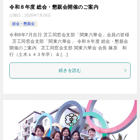
令和８年度 総会・懇親会開催のご案内
公開日：
2026年7月26日
総会・懇親会
令和8年7月吉日 苫工同窓会支部「関東六華会」会員の皆様
苫工同窓会支部「関東六華会」 令和８年度 総会・懇親会
開催のご案内 苫工同窓会支部 関東六華会 会長 篠原 和
行（土木ｓ４３年卒） & […]
続きを読む