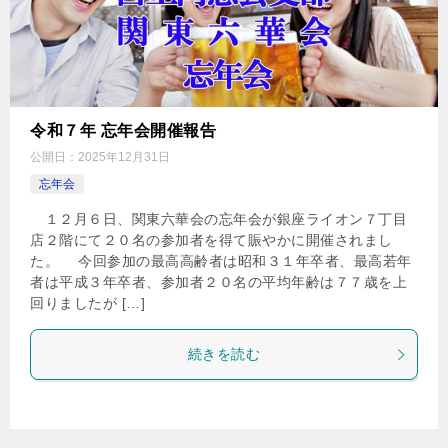
令和７年 忘年会開催報告
公開日：
2025年12月31日
忘年会
１２月６日、関東六華会の忘年会が銀座ライオン７丁目
店２階にて２０名の参加者を得て賑やかに開催されまし
た。 今回参加の最高高齢者は昭和３１年卒者、最高若年
者は平成３年卒者、参加者２０名の平均年齢は７７歳を上
回りましたが […]
続きを読む