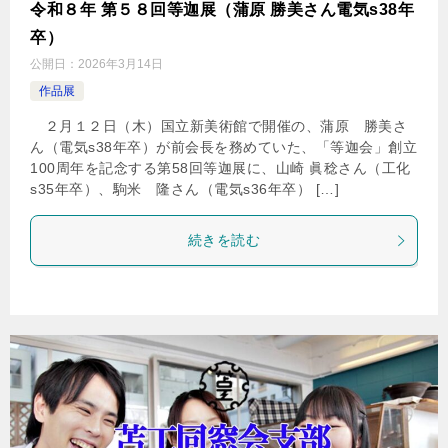
令和８年 第５８回等迦展（蒲原 勝美さん電気s38年
卒）
公開日：
2026年3月14日
作品展
２月１２日（木）国立新美術館で開催の、蒲原 勝美さ
ん（電気s38年卒）が前会長を務めていた、「等迦会」創立
100周年を記念する第58回等迦展に、山崎 眞稔さん（工化
s35年卒）、駒米 隆さん（電気s36年卒） […]
続きを読む