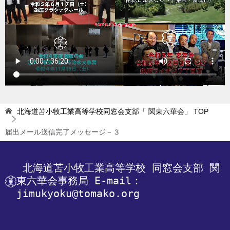
北海道苫小牧工業高等学校同窓会支部「 関東六華会」
TOP
届出メール送信完了メッセージ－３
 北海道苫小牧工業高等学校
 同窓会支部 関
東六華会事務局
 E-mail：
jimukyoku@tomako.org