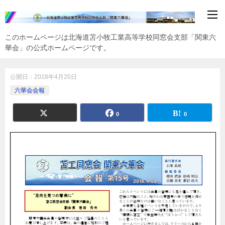
このホームページは北海道苫小牧工業高等学校同窓会支部「関東六
華会」の公式ホームページです。
公開日：
2018年4月20日
六華会会報
0
0