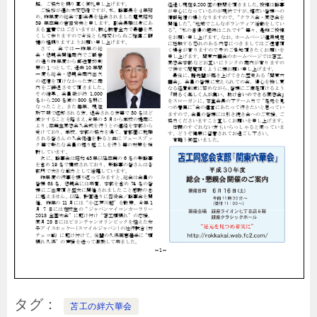
タグ
苫工の絆六華会