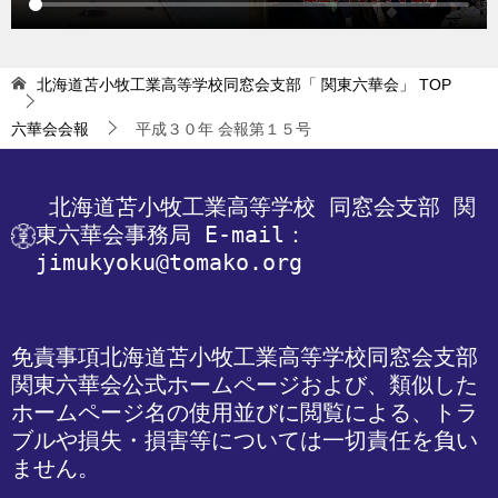
北海道苫小牧工業高等学校同窓会支部「 関東六華会」
TOP
六華会会報
平成３０年 会報第１５号
 北海道苫小牧工業高等学校
 同窓会支部 関
東六華会事務局
 E-mail：
jimukyoku@tomako.org
免責事項
北海道苫小牧工業高等学校同窓会支部 
関東六華会公式ホームページおよび、類似した
ホームページ名の使用並びに閲覧による、トラ
ブルや損失・損害等については一切責任を負い
ません。