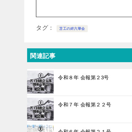
タグ
苫工の絆六華会
関連記事
令和８年 会報第２3号
令和７年 会報第２２号
令和６年 会報第２１号