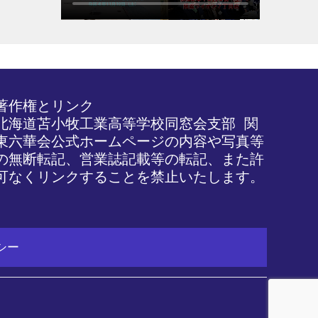
著作権とリンク

北海道苫小牧工業高等学校同窓会支部 関
東六華会公式ホームページの内容や写真等
の無断転記、営業誌記載等の転記、また許
可なくリンクすることを禁止いたします。
シー