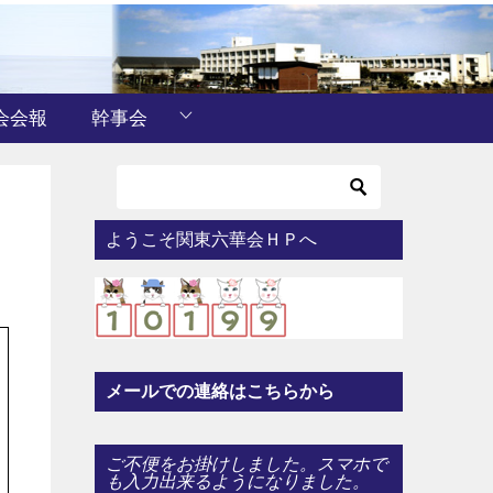
会会報
幹事会
ようこそ関東六華会ＨＰへ
メールでの連絡はこちらから
ご不便をお掛けしました。スマホで
も入力出来るようになりました。