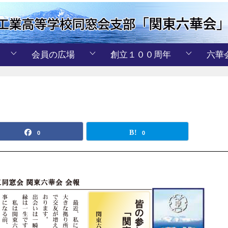
会員の広場
創立１００周年
六華
0
0