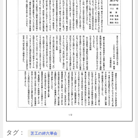
タグ
苫工の絆六華会