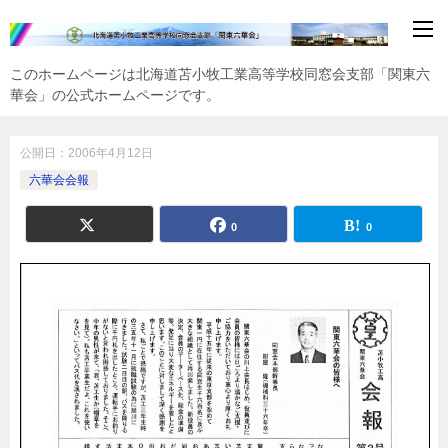
このホームページは北海道苫小牧工業高等学校同窓会支部「関東六
華会」の公式ホームページです。
公開日：
2006年4月12日
六華会会報
0
0