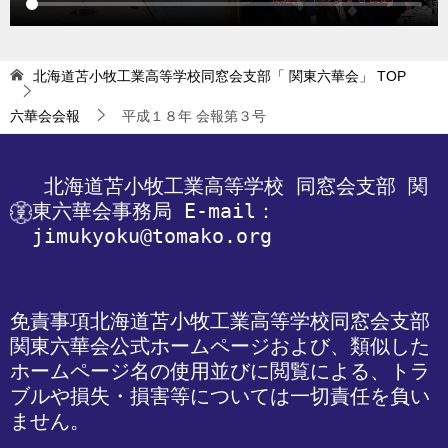
北海道苫小牧工業高等学校同窓会支部「 関東六華会」
TOP
六華会会報
平成１８年 会報第３号
 北海道苫小牧工業高等学校
 同窓会支部 関
東六華会事務局
 E-mail：
jimukyoku@tomako.org
免責事項
北海道苫小牧工業高等学校同窓会支部 
関東六華会公式ホームページおよび、類似した
ホームページ名の使用並びに閲覧による、トラ
ブルや損失・損害等については一切責任を負い
ません。