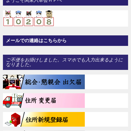
ー
ようこそ関東六華会ＨＰへ
シ
ョ
ン
メールでの連絡はこちらから
ご不便をお掛けしました。スマホでも入力出来るように
なりました。