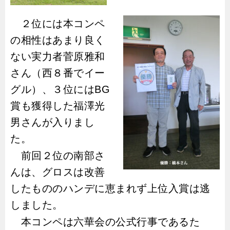
２位には本コンペ
の相性はあまり良く
ない実力者菅原雅和
さん（西８番でイー
グル）、３位には
BG
賞も獲得した福澤光
男さんが入りまし
た。
前回２位の南部さ
んは、グロスは改善
したもののハンデに恵まれず上位入賞は逃
しました。
本コンペは六華会の公式行事であるた