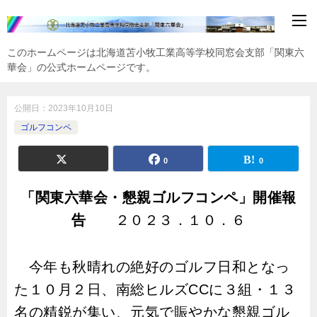
このホームページは北海道苫小牧工業高等学校同窓会支部「関東六
華会」の公式ホームページです。
公開日：
2023年10月10日
ゴルフコンペ
0
0
「関東六華会・懇親ゴルフコンペ」開催報
告
２０２３．１０．６
今年も秋晴れの絶好のゴルフ日和となっ
た１０月２日、南総ヒルズ
CC
に３組・１３
名の精鋭が集い、元気で賑やかな懇親ゴル