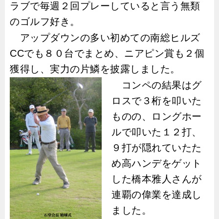
ラブで毎週２回プレーしていると言う無類
のゴルフ好き。
アップダウンの多い初めての南総ヒルズ
CC
でも８０台でまとめ、ニアピン賞も２個
獲得し、実力の片鱗を披露しました。
コンペの結果はグ
ロスで３桁を叩いた
ものの、ロングホー
ルで叩いた１２打、
９打が隠れていたた
め高ハンデをゲット
した橋本雅人さんが
連覇の偉業を達成し
ました。